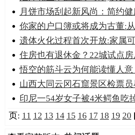
月饼市场刮起新风尚：简约健
你家的户口簿或将成为古董:
遗体火化过程首次开放:家属
住房也有退休金？22城试点
悟空的筋斗云为何能读懂人意
山西大同云冈石窟景区检票员
印尼一54岁女子被4米鳄鱼吃
页:
11
12
13
14
15
16
17
18
19
20