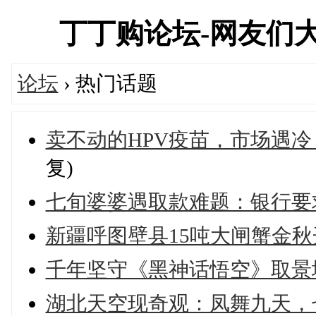
丁丁购论坛-网友们
论坛
› 热门话题
卖不动的HPV疫苗，市场遇
复)
七旬婆婆遇取款难题：银行要
新疆呼图壁县15吨大闸蟹金
千年坚守《黑神话悟空》取景
湖北天空现奇观：凤舞九天，