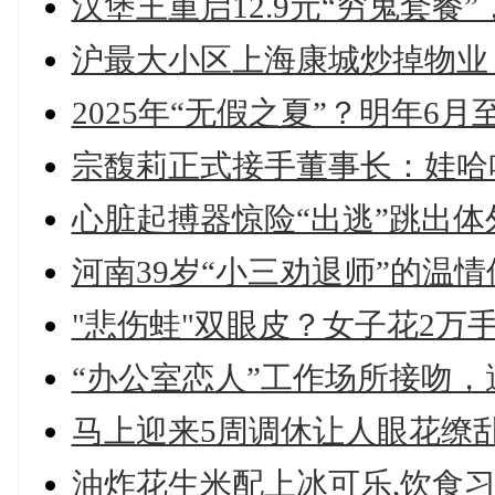
汉堡王重启12.9元“穷鬼套餐”
沪最大小区上海康城炒掉物业
2025年“无假之夏”？明年6
宗馥莉正式接手董事长：娃哈
心脏起搏器惊险“出逃”跳出
河南39岁“小三劝退师”的温情
"悲伤蛙"双眼皮？女子花2万
“办公室恋人”工作场所接吻，
马上迎来5周调休让人眼花缭
油炸花生米配上冰可乐,饮食