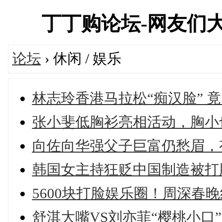
丁丁购论坛-网友们
论坛
› 休闲 / 娱乐
林志玲香港马拉松“痴汉脸” 
张小斐低胸衫亮相活动，胸小
向佐向华强父子巨富仍愁眉，
韩国女主持狂贬中国制造被打
5600块打脸娱乐圈！周深春
舒淇大嘴VS刘亦菲“樱桃小口