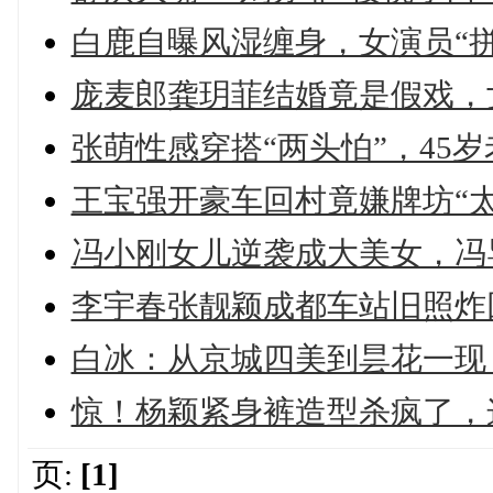
白鹿自曝风湿缠身，女演员“
庞麦郎龚玥菲结婚竟是假戏，
张萌性感穿搭“两头怕”，45
王宝强开豪车回村竟嫌牌坊“
冯小刚女儿逆袭成大美女，冯
李宇春张靓颖成都车站旧照炸
白冰：从京城四美到昙花一现
惊！杨颖紧身裤造型杀疯了，
页:
[1]