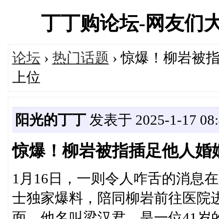
丁丁购论坛-网友们
论坛
›
热门话题
› 惊爆！柳岩被
上位
阳光的丁丁
发表于 2025-1-17 08:
惊爆！柳岩被指插足他人婚
1月16日，一则令人咋舌的消息
士独家爆料，陪同柳岩前往医院进
面，他名叫梁汉君，是一位41岁