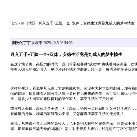
论坛
›
热门话题
› 月入五千+五险一金+双休，安稳生活竟是九成人的梦中情生
阳光的丁丁
发表于 2025-10-5 06:54:06
月入五千+五险一金+双休，安稳生活竟是九成人的梦中情生
在这个快节奏、高压力的时代，我们常常被各种“成功学”裹挟着向前奔跑，
能有5000元的稳定收入，单位还贴心地为你缴纳五险一金，每周还能享受双
这样的生活，看似平凡无奇，实则暗藏玄机。它没有大起大落的刺激，却有着细
保的保障，这意味着大部分灵活就业者还在为未来的养老、医疗等问题忧心忡忡
天，是多少人渴望却难以得到的陪伴家人、享受生活的宝贵时光。
或许有人会说，高薪才是王道，为了高薪，牺牲一点休息时间又何妨？然而，
有健康的身体、和谐的家庭作为支撑，又怎能真正享受生活的美好呢？
幸福，从来都不是比出来的高收入，也不是别人眼中的光鲜亮丽。它是你不用
感。那些看似平淡无奇的“标配”生活，对于很多人来说，却是遥不可及的“顶配