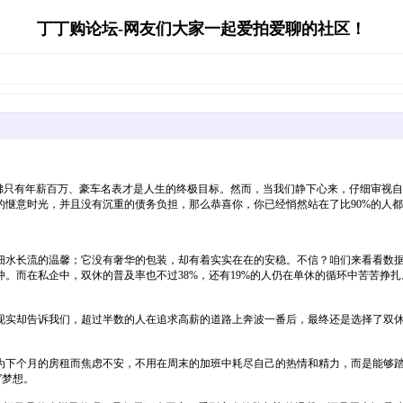
丁丁购论坛-网友们大家一起爱拍爱聊的社区！
仿佛只有年薪百万、豪车名表才是人生的终极目标。然而，当我们静下心来，仔细审视
休的惬意时光，并且没有沉重的债务负担，那么恭喜你，你已经悄然站在了比90%的人
水长流的温馨；它没有奢华的包装，却有着实实在在的安稳。不信？咱们来看看数据。
。而在私企中，双休的普及率也不过38%，还有19%的人仍在单休的循环中苦苦挣扎
现实却告诉我们，超过半数的人在追求高薪的道路上奔波一番后，最终还是选择了双
为下个月的房租而焦虑不安，不用在周末的加班中耗尽自己的热情和精力，而是能够
”梦想。