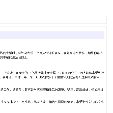
自己的生活时，或许会发现一个令人惊讶的事实：在如今这个社会，如果你每月
都要幸福的生活台阶上。
据统计，在庞大的2.4亿灵活就业者大军中，仅有四分之一的人能够享受到社
。要知道，单休一年下来，可比双休多干了整整52天的活啊！这多出来的52
休的工作。这背后，其实是对实在安稳生活的渴望。毕竟，高薪虽好，但如果没
踏踏实实地攒下一点小钱，陪家人吃一顿热气腾腾的饭菜，享受那份久违的松弛