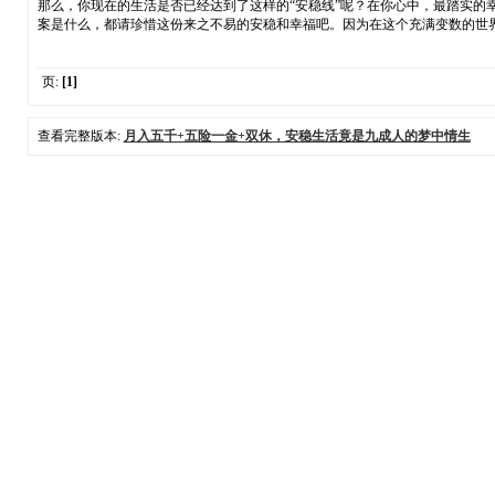
那么，你现在的生活是否已经达到了这样的“安稳线”呢？在你心中，最踏实
案是什么，都请珍惜这份来之不易的安稳和幸福吧。因为在这个充满变数的世
页:
[1]
查看完整版本:
月入五千+五险一金+双休，安稳生活竟是九成人的梦中情生