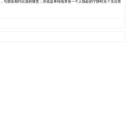
时，与朋友相约出游的惬意；亦或是单纯地享受一个人独处的宁静时光？无论答