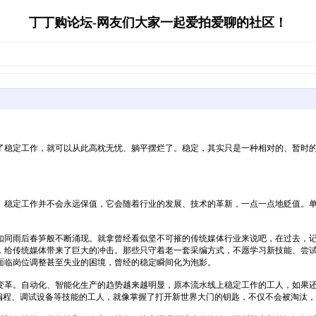
丁丁购论坛-网友们大家一起爱拍爱聊的社区！
了稳定工作，就可以从此高枕无忧、躺平摆烂了。稳定，其实只是一种相对的、暂时
。稳定工作并不会永远保值，它会随着行业的发展、技术的革新，一点一点地贬值。
如同雨后春笋般不断涌现。就拿曾经看似坚不可摧的传统媒体行业来说吧，在过去，记
，给传统媒体带来了巨大的冲击。那些只守着老一套采编方式，不愿学习新技能、尝
面临岗位调整甚至失业的困境，曾经的稳定瞬间化为泡影。
变革。自动化、智能化生产的趋势越来越明显，原本流水线上稳定工作的工人，如果
习编程、调试设备等技能的工人，就像掌握了打开新世界大门的钥匙，不仅不会被淘汰