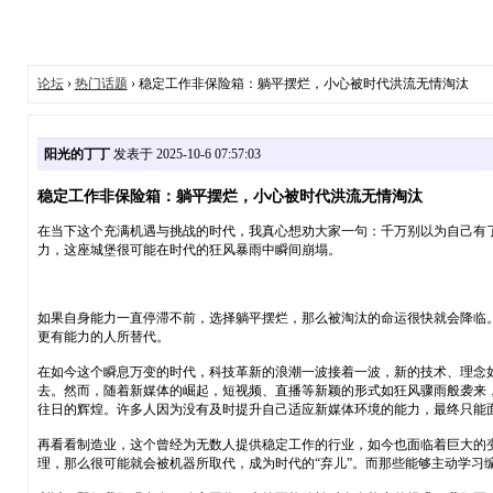
论坛
›
热门话题
› 稳定工作非保险箱：躺平摆烂，小心被时代洪流无情淘汰
阳光的丁丁
发表于 2025-10-6 07:57:03
稳定工作非保险箱：躺平摆烂，小心被时代洪流无情淘汰
在当下这个充满机遇与挑战的时代，我真心想劝大家一句：千万别以为自己有
力，这座城堡很可能在时代的狂风暴雨中瞬间崩塌。
如果自身能力一直停滞不前，选择躺平摆烂，那么被淘汰的命运很快就会降临
更有能力的人所替代。
在如今这个瞬息万变的时代，科技革新的浪潮一波接着一波，新的技术、理念
去。然而，随着新媒体的崛起，短视频、直播等新颖的形式如狂风骤雨般袭来
往日的辉煌。许多人因为没有及时提升自己适应新媒体环境的能力，最终只能
再看看制造业，这个曾经为无数人提供稳定工作的行业，如今也面临着巨大的
理，那么很可能就会被机器所取代，成为时代的“弃儿”。而那些能够主动学