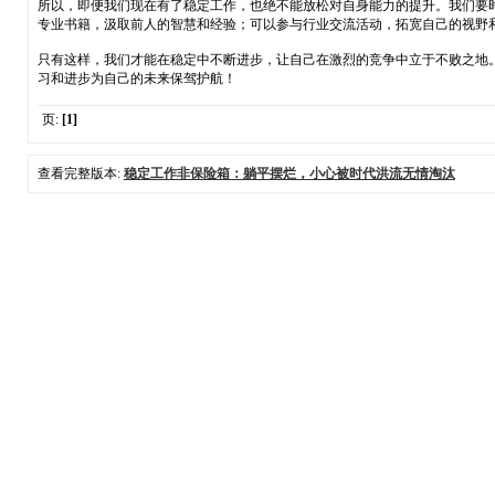
所以，即便我们现在有了稳定工作，也绝不能放松对自身能力的提升。我们要
专业书籍，汲取前人的智慧和经验；可以参与行业交流活动，拓宽自己的视野
只有这样，我们才能在稳定中不断进步，让自己在激烈的竞争中立于不败之地
习和进步为自己的未来保驾护航！
页:
[1]
查看完整版本:
稳定工作非保险箱：躺平摆烂，小心被时代洪流无情淘汰