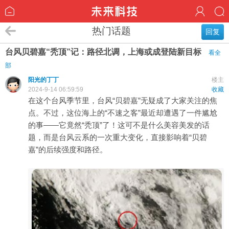
热门话题
回复
台风贝碧嘉“秃顶”记：路径北调，上海或成登陆新目标
看全
部
阳光的丁丁
楼主
2024-9-14 06:59:59
收藏
在这个台风季节里，台风“贝碧嘉”无疑成了大家关注的焦
点。不过，这位海上的“不速之客”最近却遭遇了一件尴尬
的事——它竟然“秃顶”了！这可不是什么美容美发的话
题，而是台风云系的一次重大变化，直接影响着“贝碧
嘉”的后续强度和路径。