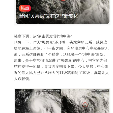
强度下调：从“浓密秀发”到“地中海”
想象一下，昨天“贝碧嘉”还顶着一头浓密的云系，威风凛
凛地在海上游荡。但一夜之间，它的底层中心竟然暴露无
遗，云系仿佛被剃了个精光，活脱脱一个“地中海”造型。
原来，是干空气悄悄溜进了“贝碧嘉”的中心，把它的内部
结构搅得一团糟，导致强度明显下降。今天早晨，中心附
近的最大风力已经从昨天的11级减弱到了10级，真是让人
大跌眼镜。