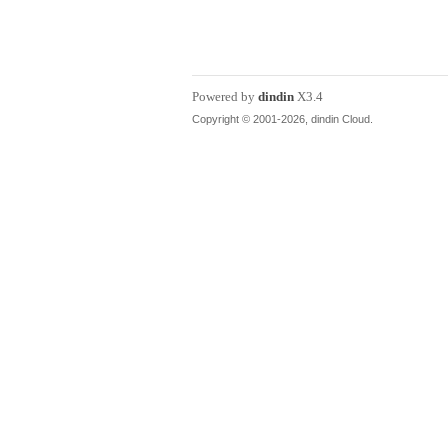
丁
Powered by
dindin
X3.4
Copyright © 2001-2026, dindin Cloud.
购
论