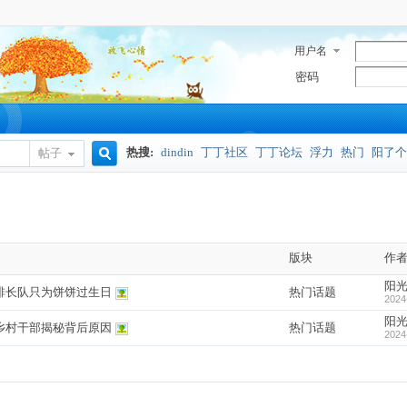
用户名
密码
热搜:
dindin
丁丁社区
丁丁论坛
浮力
热门
阳了个
帖子
搜
奥密克戎
索
版块
作
阳
排长队只为饼饼过生日
热门话题
2024
阳
乡村干部揭秘背后原因
热门话题
2024