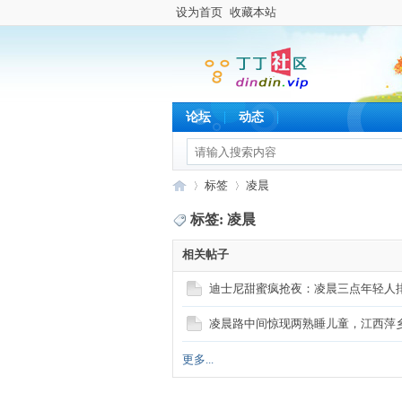
设为首页
收藏本站
论坛
动态
标签
凌晨
标签: 凌晨
相关帖子
丁
›
›
迪士尼甜蜜疯抢夜：凌晨三点年轻人
凌晨路中间惊现两熟睡儿童，江西萍
更多...