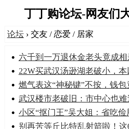
丁丁购论坛-网友们
论坛
› 交友 / 恋爱 / 居家
六千到一万退休金老头竟成相
22W买武汉汤逊湖老破小，
燃气表这“神秘键”不按，钱包
武汉楼市老破旧：市中心也难
小区“抠门王”吴大姐：省吃
别再苦等丘比特乱射箭啦！这