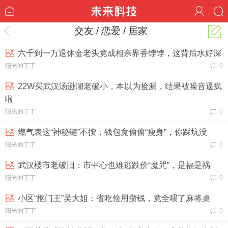
交友 / 恋爱 / 居家
六千到一万退休金老头竟成相亲界香饽饽，这背后水好深
阳光的丁丁
0
22W买武汉汤逊湖老破小，本以为捡漏，结果被噪音逼疯
啦
阳光的丁丁
0
燃气表这“神秘键”不按，钱包竟偷偷“瘦身”，你踩坑没
阳光的丁丁
0
武汉楼市老破旧：市中心也难逃跌价“魔咒”，是福是祸
阳光的丁丁
0
小区“抠门王”吴大姐：省吃俭用攒钱，竟全喂了麻将桌
阳光的丁丁
0