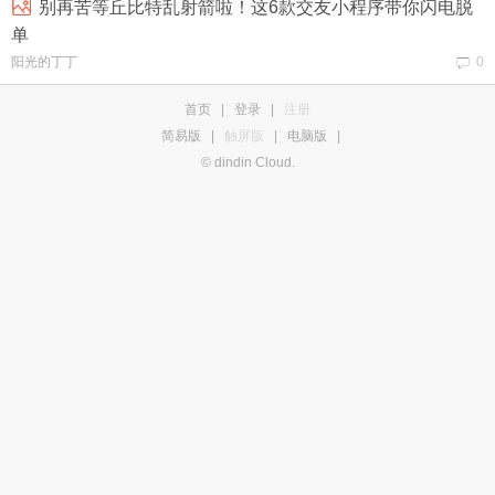
别再苦等丘比特乱射箭啦！这6款交友小程序带你闪电脱
单
阳光的丁丁
0
首页
|
登录
|
注册
简易版
|
触屏版
|
电脑版
|
© dindin Cloud.