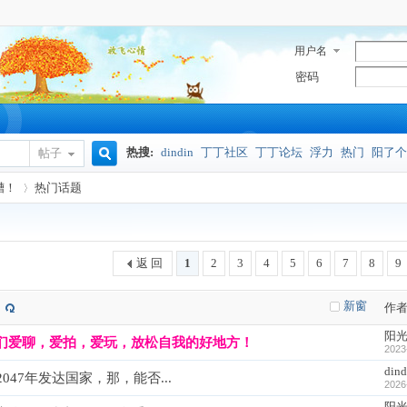
用户名
密码
热搜:
dindin
丁丁社区
丁丁论坛
浮力
热门
阳了个
帖子
搜
槽！
热门话题
奥密克戎
索
返 回
1
2
3
4
5
6
7
8
9
›
新窗
作
阳
网友们爱聊，爱拍，爱玩，放松自我的好地方！
2023
din
47年发达国家，那，能否...
2026
阳