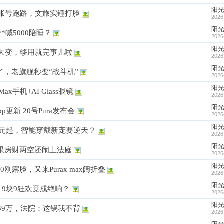
阳
账号跑路，文旅实锤打脸
2026
阳
喊5000陪睡？
2026
阳
大变，够用就完事儿啦
2026
阳
杀疯了，老旗舰秒变“战斗机”
2026
阳
x手机+AI Glass眼镜
2026
阳
更新 20号Pura发布会
2026
阳
99元起，智能穿戴新宠要逆天？
2026
阳
结果房财两空还闹上法庭
2026
阳
刚露脸，又来Purax max阔折叠
2026
阳
，9块9狂欢竟成绝响？
2026
阳
39万，法院：这锅我不背
2026