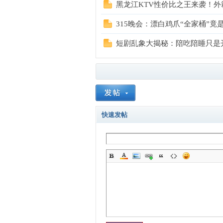
黑龙江KTV性价比之王来袭！
315晚会：漂白鸡爪“全家桶”竟
家
短剧乱象大揭秘：陪吃陪睡只是
快速发帖
一