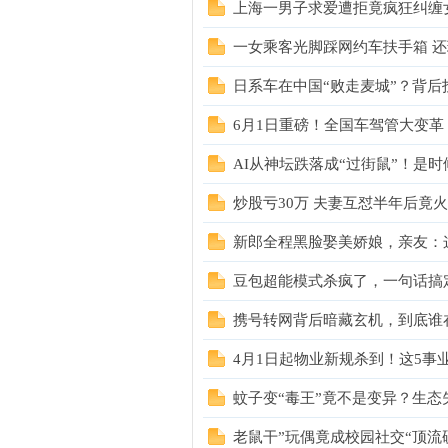
上海一男子求爱遭拒竟疯狂纠缠
一女乘客光脚踩网约车扶手箱 
日系车在中国“败走麦城”？背后
6月1日重磅！全国车驾管大变
网
AI从神坛跌落成“过街鼠”！是
炒股亏30万 夫妻互怼半年后竟
新郎全程黑脸娶美娇娘，亲友：
豆包超能模式杀疯了，一句话搞定成
携号转网背后暗藏玄机，到底谁在
友
4月1日起物业新规杀到！这5事
蚊子变“毒王”竟不是变异？生态
老鼠干”玩偶竟成校园社交“顶流