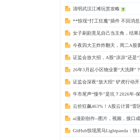
清明武汉江滩玩赏攻略
**惊现“打工狂魔”插件 不回消息
们
女子刷剧竟见自己当主角，结果
今夜四大王炸炸翻天，周二A股
证监会放大招，A股“凉凉”还是
26年3月起小区物业要“大洗牌”
证监会深夜“放大招” 铲虎行动开
大
牛市尾声“慢牛”是坑？2026年
云价狂飙463%！A股云计算“雷
ai漫剧创作--图片，视频，接口
GitHub惊现黑马Lightpanda