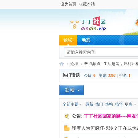
设为首页
收藏本站
论坛
动态
论坛
热点频道 - 生活趣闻，犀利吐
热门话题
今日:
0
|
主题:
3367
|
排名:
1
丁
»
›
全部主题
最新
热门
热帖
精华
更多
公告:
丁丁社区回家的路----
印度人为何疯狂挖沙？正在成为20