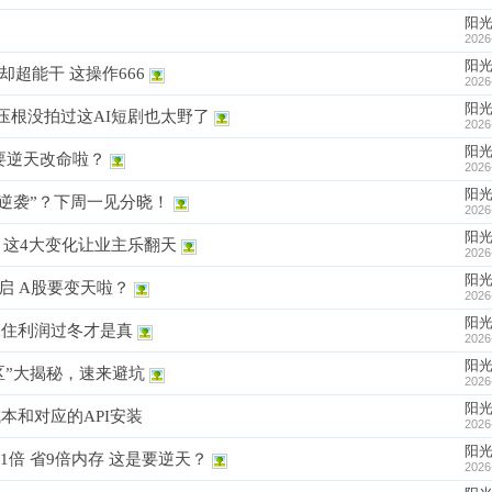
阳
2026
阳
却超能干 这操作666
2026
阳
压根没拍过这AI短剧也太野了
2026
阳
要逆天改命啦？
2026
阳
“逆袭”？下周一见分晓！
2026
阳
？这4大变化让业主乐翻天
2026
阳
启 A股要变天啦？
2026
阳
-保住利润过冬才是真
2026
阳
区”大揭秘，速来避坑
2026
阳
成本和对应的API安装
2026
阳
：快11倍 省9倍内存 这是要逆天？
2026