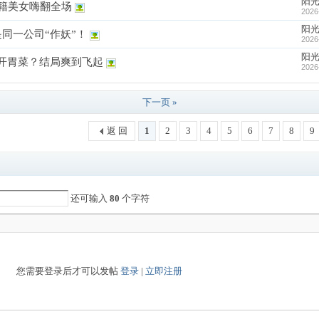
阳
外籍美女嗨翻全场
2026
阳
是同一公司“作妖”！
2026
阳
开胃菜？结局爽到飞起
2026
下一页 »
返 回
1
2
3
4
5
6
7
8
9
还可输入
80
个字符
您需要登录后才可以发帖
登录
|
立即注册