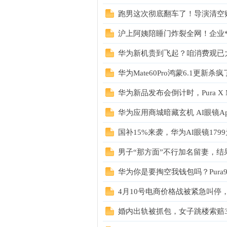
跑男这次彻底翻车了！导演清空
沪上阿姨陪睡门炸裂全网！企业**
华为新机贵到飞起？咱消费观已
华为Mate60Pro鸿蒙6.1更新
华为新品发布会倒计时，Pura X Ma
坛
华为应用商城暗藏玄机 AI眼镜App
国补15%来袭，华为AI眼镜17
男子“那方面”不行加名留妻，
华为你是要掏空我钱包吗？Pura90
4月10号电商价格战被紧急叫停
-
婚内出轨被抓包，女子跳楼索赔