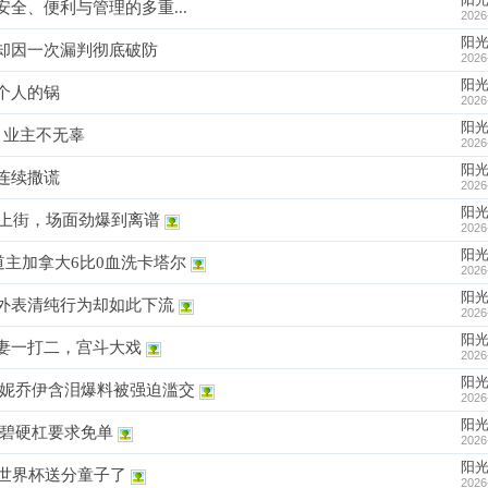
全、便利与管理的多重...
2026
阳
却因一次漏判彻底破防
2026
阳
个人的锅
2026
阳
 业主不无辜
2026
阳
连续撒谎
2026
阳
骑上街，场面劲爆到离谱
2026
阳
主加拿大6比0血洗卡塔尔
2026
阳
外表清纯行为却如此下流
2026
阳
妻一打二，宫斗大戏
2026
阳
芙妮乔伊含泪爆料被强迫滥交
2026
阳
雪碧硬杠要求免单
2026
阳
当世界杯送分童子了
2026