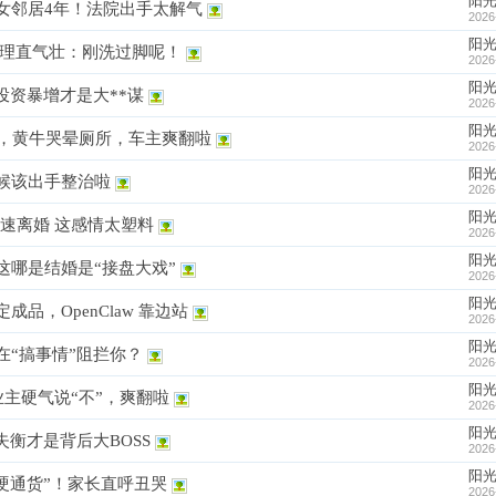
阳
女邻居4年！法院出手太解气
2026
阳
还理直气壮：刚洗过脚呢！
2026
阳
投资暴增才是大**谋
2026
阳
革，黄牛哭晕厕所，车主爽翻啦
2026
阳
时候该出手整治啦
2026
阳
火速离婚 这感情太塑料
2026
阳
这哪是结婚是“接盘大戏”
2026
阳
品，OpenClaw 靠边站
2026
阳
“搞事情”阻拦你？
2026
阳
业主硬气说“不”，爽翻啦
2026
阳
失衡才是背后大BOSS
2026
阳
硬通货”！家长直呼丑哭
2026