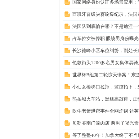
国家网络身份认证多场景应用：安
丁
西班牙晋级决赛刷爆纪录，法国
法国队到底输在哪？不是迪涅一
占车位女被停职 眼镜男身份曝光
长沙德峰小区车位纠纷，副处长
伦敦街头1200多名男女集体裹
世界杯B组第二轮惊天惨案！东道
购
小仙女楼梯口拉翔，监控拍下，
熊岳城火车站，黑丝高跟鞋，正
吹牛老爹泄密事件全网炸锅 达
贝勒爷南门涮肉店 两男子喝光
等了整整40年！加拿大终于不
论