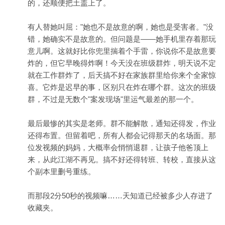
的，还顺便把土盖上了。
有人替她叫屈："她也不是故意的啊，她也是受害者。"没
错，她确实不是故意的。但问题是——她手机里存着那玩
意儿啊。这就好比你兜里揣着个手雷，你说你不是故意要
炸的，但它早晚得炸啊！今天没在班级群炸，明天说不定
就在工作群炸了，后天搞不好在家族群里给你来个全家惊
喜。它炸是迟早的事，区别只在炸在哪个群。这次的班级
群，不过是无数个"案发现场"里运气最差的那一个。
最后最惨的其实是老师。群不能解散，通知还得发，作业
还得布置。但留着吧，所有人都会记得那天的名场面。那
位发视频的妈妈，大概率会悄悄退群，让孩子他爸顶上
来，从此江湖不再见。搞不好还得转班、转校，直接从这
个副本里删号重练。
而那段2分50秒的视频嘛……天知道已经被多少人存进了
收藏夹。