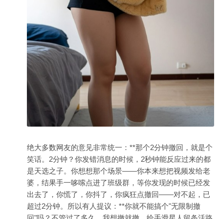
绝大多数网友的意见非常统一：**那个2分钟撤回，就是个
笑话。2分钟？你发错消息的时候，2秒钟能反应过来的都
是天选之子。你想想那个场景——你本来想把视频发给老
婆，结果手一哆嗦点进了班级群，等你发现的时候已经发
出去了，你慌了，你抖了，你疯狂点撤回——对不起，已
超过2分钟。所以有人提议：**你就不能搞个"无限制撤
回"吗？不管过了多久，我想撤就撤，给手滑星人留条活路