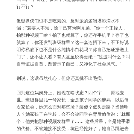
行不行？
但键盘侠们也不是吃素的。反对派的逻辑堪称滴水不
漏："若要人不知，除非己莫为啊兄弟。"你一个正经人，
拍那种视频干啥？拍了也就算了，你还存手机里？存了也
就算了，你还发到班级群里？这一套连招下来，不正好说
明你私底下也不是什么纯情小白花吗？你自己把证据送上
门了，还不让人看？有人甚至说得更绝："这波叫什么？叫
自带证据自首，既警示了自己，又净化了社会风气。"
别说，这话虽然扎心，但你还真挑不出毛病。
回到这位妈妈身上。她现在啥状态？四个字——原地去
世。班级群里几十号家长，全是孩子同学的爹妈，以后每
次家长会，她怎么面对那些脸？装傻？低头走路？当透明
人？她家孩子在学校，会不会被同学在背后偷偷说："就那
个，他妈把那种视频发群里了……"这些后果，全是她手滑
的代价。不管她接不接受，坑已经挖好了，她自己跳进去