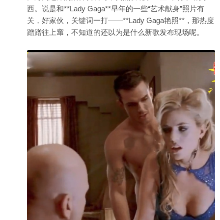
西。说是和**Lady Gaga**早年的一些“艺术献身”照片有
关，好家伙，关键词一打——**Lady Gaga艳照**，那热度
蹭蹭往上窜，不知道的还以为是什么新歌发布现场呢。