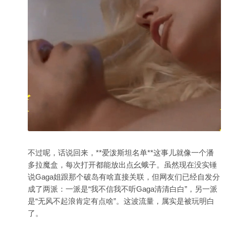
不过呢，话说回来，**爱泼斯坦名单**这事儿就像一个潘
多拉魔盒，每次打开都能放出点幺蛾子。虽然现在没实锤
说Gaga姐跟那个破岛有啥直接关联，但网友们已经自发分
成了两派：一派是“我不信我不听Gaga清清白白”，另一派
是“无风不起浪肯定有点啥”。这波流量，属实是被玩明白
了。