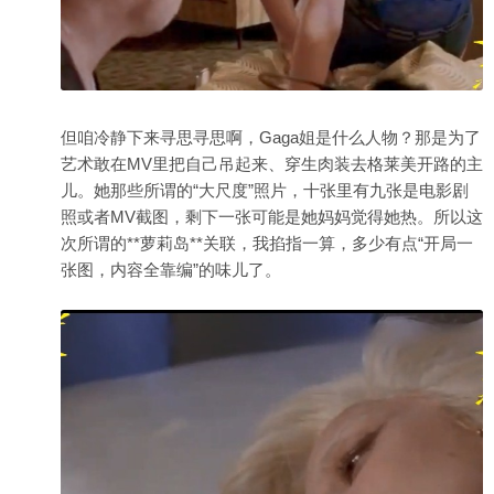
但咱冷静下来寻思寻思啊，Gaga姐是什么人物？那是为了
艺术敢在MV里把自己吊起来、穿生肉装去格莱美开路的主
儿。她那些所谓的“大尺度”照片，十张里有九张是电影剧
照或者MV截图，剩下一张可能是她妈妈觉得她热。所以这
次所谓的**萝莉岛**关联，我掐指一算，多少有点“开局一
张图，内容全靠编”的味儿了。