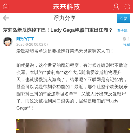
浮力分享
回复
萝莉岛新瓜惊掉下巴！Lady Gaga艳照门重出江湖？
看全部
阳光的丁丁
楼主
2026-6-26 06:02:07
收藏
爱泼斯坦名单这是要掀翻好莱坞天灵盖啊家人们！
咱就是说，这个世界的魔幻程度，有时候连编剧都不敢这
么写。本以为**萝莉岛**这个大瓜随着爱泼斯坦物理升
天，也就慢慢沉入海底了。结果呢？互联网是有记忆的，
甚至可以说是带刻录功能的！最近，那个让整个欧美娱乐
圈都抖三抖的**爱泼斯坦名单**，又被人拎出来反复鞭尸
了。而这次被推到风口浪尖的，居然是咱们的**Lady
Gaga**！