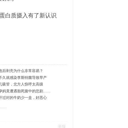
蛋白质摄入有了新认识
泡后剥壳为什么非常容易？
不久就感染李斯特菌导致早产
孔吸管，北方人惊呼太高级
孕妈竟遭遇胎死腹中的悲剧……
开过封的牛奶少一盒，好恶心
举报