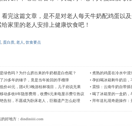
，看完这篇文章，是不是对老人每天牛奶配鸡蛋以及
紧给家里的老人安排上健康饮食吧！
蛋
,
蛋白质
,
老人
,
饮食要点
是绿色吗？为什么挤出来的牛奶都是白色呢？
•
煮熟的鸡蛋在冷水中浸
了20多年的锤子，竟是当年捡回的手榴弹
•
孕妇喝冰箱剩牛奶后，
低价40元，团4天3晚游桂林项目，儿子劝说无果
•
震惊：云南牛奶自带插
移动多收8年隐形费用，收费6元来电显示费引热议
•
喝了冰箱里的一盒奶，
绝告别，不愿成为卧床老人，巨额遗产怎么处理
•
拜年送礼现奇葩操作：
点的好地方：
dindiniiii.com