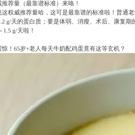
威推荐量（最靠谱标准）来咯！
说这权威推荐量哈，这可是最靠谱的标准啦！普通老
～1.2 g/天的蛋白质；要是体弱、消瘦、术后、康
～1.5 g/天啦！
震惊！65岁+老人每天牛奶配鸡蛋竟有这等玄机？