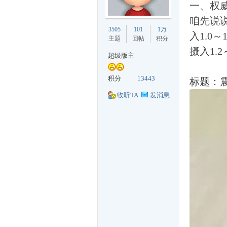
一、权
咱先说
丁
3505
101
1万
入1.0
主题
回帖
积分
摄入1.2
超级版主
积分
13443
标题：
收听TA
发消息
购
论