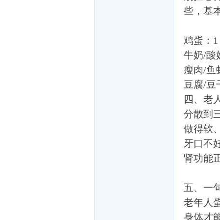
些，基
鸡蛋：
们
牛奶/酸
瘦肉/
豆腐/豆
四、老
分散到
做得软
牙口不
大
肾功能
五、一
老年人
身体才