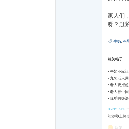
家人们
家
呀？赶
牛奶
,
鸡
相关帖子
•
牛奶不应该
一
•
九旬老人用
•
老人要报超
•
老人被中国
•
琼瑶阿姨决
能够秒上热
回复