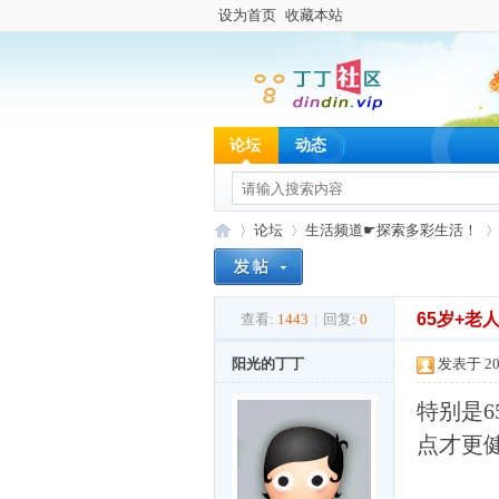
设为首页
收藏本站
论坛
动态
论坛
生活频道☛探索多彩生活！
65岁+
查看:
1443
|
回复:
0
丁
»
›
›
阳光的丁丁
发表于 202
特别是
点才更