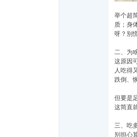
举个超简
质；身
呀？别
网
二、为
这原因
人吃得
跌倒、
但要是
这简直
友
三、吃
别担心