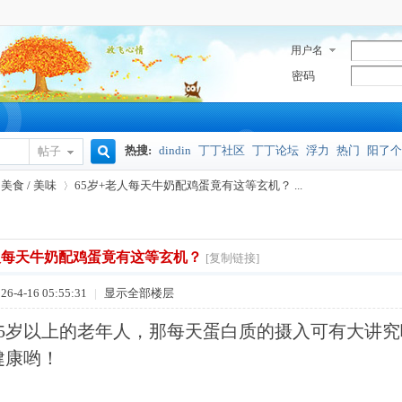
用户名
密码
热搜:
dindin
丁丁社区
丁丁论坛
浮力
热门
阳了个
帖子
搜
美食 / 美味
65岁+老人每天牛奶配鸡蛋竟有这等玄机？ ...
奥密克戎
索
老人每天牛奶配鸡蛋竟有这等玄机？
[复制链接]
›
6-4-16 05:55:31
|
显示全部楼层
65岁以上的老年人，那每天蛋白质的摄入可有大讲
健康哟！