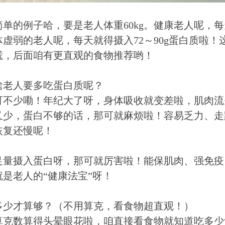
单的例子哈，要是老人体重60kg。健康老人呢，每天
体虚弱的老人呢，每天就得摄入72～90g蛋白质啦
慌，后面咱有更直观的食物推荐哟！
啥老人要多吃蛋白质呢？
可不少嘞！年纪大了呀，身体吸收就变差啦，肌肉流
又少，蛋白不够的话，那可就麻烦啦！容易乏力、走
恢复还慢呢！
足量摄入蛋白呀，那可就厉害啦！能保肌肉、强免疫
就是老人的“健康法宝”呀！
多少才算够？（不用算克，看食物超直观！）
算克数算得头晕眼花啦，咱直接看食物就知道吃多少