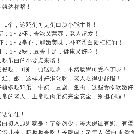
本就达标咯！
1～2个，这鸡蛋可是蛋白质小能手呀！
奶：1～2杯，香浓又营养，老人超爱！
鱼虾：1～2掌心，鲜嫩美味，补充蛋白质杠杠的！
干：1～2块，豆香十足，健康又好吃！
人吃蛋白的小要点来咯！
三餐吃，可别一顿猛吃哟，不然肠胃可受不了呢！
、烂、嫩，这样才好消化呀，老人吃得更舒服！
好就多吃鸡蛋、牛奶、豆腐、鱼肉，这些食物软嫩好
正常的老人，正常吃肉蛋奶完全安全，别担心啦！
句话记住！
蛋白摄入原则就是：宁多勿少，每天保证有奶、有蛋
能倍儿棒，吃嘛嘛香呀！关键词：老年人 蛋白质 饮