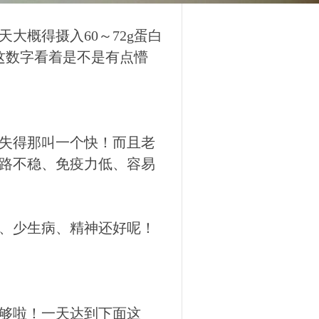
大概得摄入60～72g蛋白
！这数字看着是不是有点懵
失得那叫一个快！而且老
路不稳、免疫力低、容易
、少生病、精神还好呢！
够啦！一天达到下面这