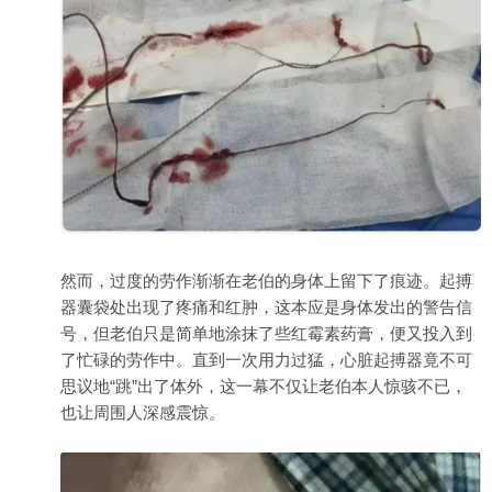
然而，过度的劳作渐渐在老伯的身体上留下了痕迹。起搏
器囊袋处出现了疼痛和红肿，这本应是身体发出的警告信
号，但老伯只是简单地涂抹了些红霉素药膏，便又投入到
了忙碌的劳作中。直到一次用力过猛，心脏起搏器竟不可
思议地“跳”出了体外，这一幕不仅让老伯本人惊骇不已，
也让周围人深感震惊。