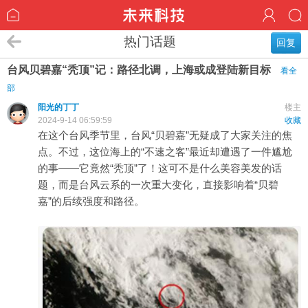
热门话题
回复
台风贝碧嘉“秃顶”记：路径北调，上海或成登陆新目标
看全
部
阳光的丁丁
楼主
2024-9-14 06:59:59
收藏
在这个台风季节里，台风“贝碧嘉”无疑成了大家关注的焦
点。不过，这位海上的“不速之客”最近却遭遇了一件尴尬
的事——它竟然“秃顶”了！这可不是什么美容美发的话
题，而是台风云系的一次重大变化，直接影响着“贝碧
嘉”的后续强度和路径。