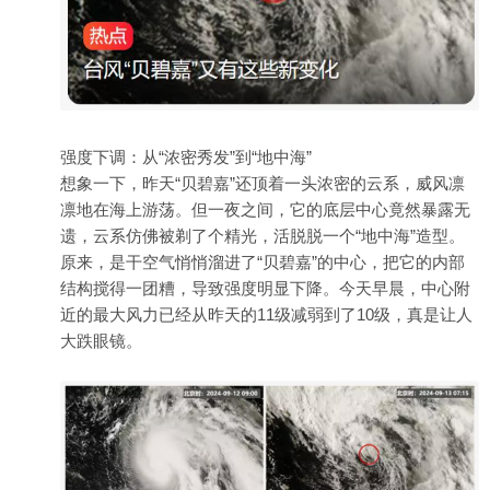
强度下调：从“浓密秀发”到“地中海”
想象一下，昨天“贝碧嘉”还顶着一头浓密的云系，威风凛
凛地在海上游荡。但一夜之间，它的底层中心竟然暴露无
遗，云系仿佛被剃了个精光，活脱脱一个“地中海”造型。
原来，是干空气悄悄溜进了“贝碧嘉”的中心，把它的内部
结构搅得一团糟，导致强度明显下降。今天早晨，中心附
近的最大风力已经从昨天的11级减弱到了10级，真是让人
大跌眼镜。