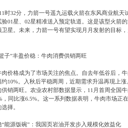
日11时32分，力箭一号遥九运载火箭在东风商业航
验01星、02星精准送入预定轨道。这是该型火箭的
5颗卫星。未来，力箭一号有望实现月月发射的目标
。
菜篮子”丰盈价稳：牛肉消费供销两旺
牛肉价格成为了市场关注的焦点。自去年低谷后，牛
幅约10%。入秋后平稳两周，近期需求升温再现上
供销两旺。农业农村部数据显示，11月首周全国牛肉
2%，同比涨6.5%。这一系列数据表明，牛肉市场
的选择。
稳“能源饭碗”：我国页岩油开发步入规模化效益化