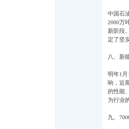
起
中国石
200
新阶段
定了坚
八、新能
爱
明年1
响，近
的性能
为行业
拍
九、7