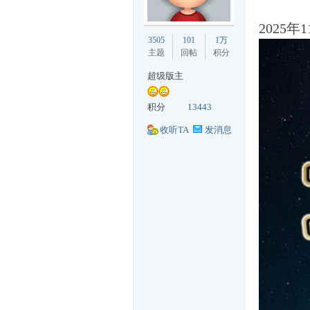
2025
丁
3505
101
1万
主题
回帖
积分
超级版主
积分
13443
收听TA
发消息
购
论