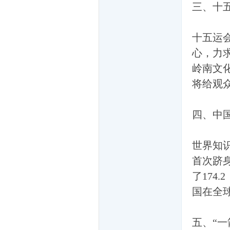
三、十
十五运
们
心，力
岭南文
将给观
四、中
世界知
大
首次跻
了174
国在全
五、“