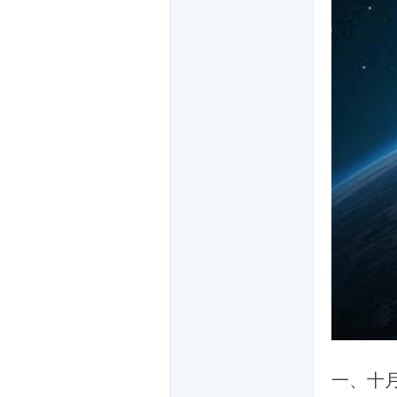
坛
-
一、十