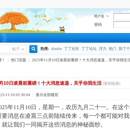
用户名
密码
热搜:
dindin
丁丁社区
丁丁论坛
浮力
热门
阳了个
帖子
搜
槽！
热门话题
2025年11月10日凌晨前重磅！十大消息速递，关乎你我生活 .
奥密克戎
索
11月10日凌晨前重磅！十大消息速递，关乎你我生活
[复制链接]
›
›
5-11-10 05:30:04
|
显示全部楼层
025年11月10日，星期一，农历九月二十一。在
重要消息在凌晨三点前陆续传来，每一个都可能对我
，就让我们一同揭开这些消息的神秘面纱。