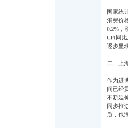
国家统
消费价
0.2%
CPI同
网
逐步显
二、上
作为进
间已经
不断延
友
同步推
质，也