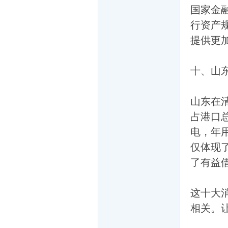
国家金
行资产
提供更
十、山
爱
山东在
占港口
电，年
仅体现
了有益
聊
这十大
相关。