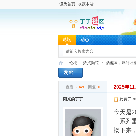
设为首页
收藏本站
论坛
动态
论坛
热点频道 - 生活趣闻，犀利吐
2025年
查看:
2049
|
回复:
0
丁
»
›
阳光的丁丁
发表于 202
今天是2
一系列
接下来