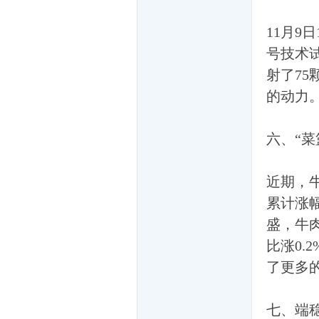
11月9
家
号技术试
射了7
的动力
六、“
一
近期，
累计涨
盛，牛肉
比涨0.
了更多
七、端