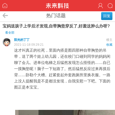
热门话题
回复
宝妈送孩子上学后才发现,自带胸垫穿反了,好羞这肿么办呀?
看全部
阳光的丁丁
楼主
2021-11-18 09:29:21
收藏
这才叫真正的社死，里面内搭是图四那种自带胸垫的吊
带，送了两个娃上幼儿园，还在校门口碰到同学的妈妈闲
聊了会儿。进单位电梯之后猛然发现怎么怪怪的……自已
一摸胸垫呢！脑子一下短路了。然后猛然反应过来再摸后
背……卧勒个大槽。赶紧套起外套跑厕所里换衣服。一路
上没人提醒我是不是都没发现，自我安慰一下吧。下面的
图正是本宝宝。